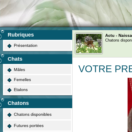
Rubriques
actu - Naiss
Chatons disponi
Présentation
Chats
VOTRE PR
Mâles
Femelles
Etalons
Chatons
Chatons disponibles
Futures portées