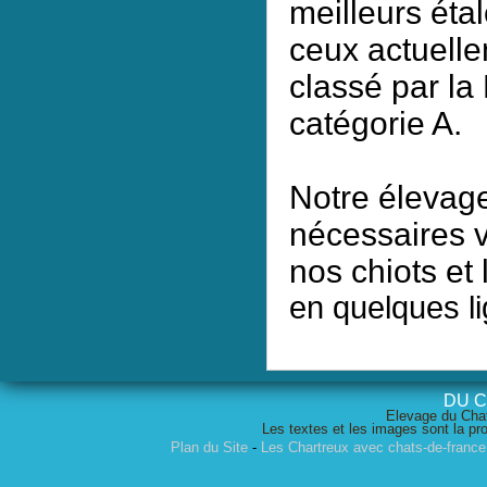
meilleurs ét
ceux actuelle
classé par la
catégorie A.
Notre élevage
nécessaires v
nos chiots et
en quelques l
DU 
Elevage du Chat
Les textes et les images sont la pro
Plan du Site
-
Les Chartreux avec chats-de-franc