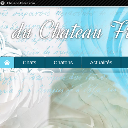
Chats-de-france.com
du Chateau F
Chats
Chatons
Actualités