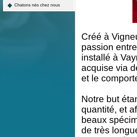
Chatons nés chez nous
Créé à Vigneu
passion entre
installé à Va
acquise via d
et le comport
Notre but étan
quantité, et a
beaux spécim
de très longu